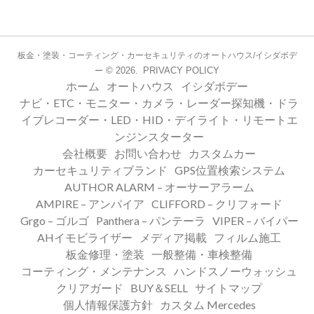
板金・塗装・コーティング・カーセキュリティのオートハウス/イシダボデ
© 2026.
PRIVACY POLICY
ー
ホーム
オートハウス
イシダボデー
ナビ・ETC・モニター・カメラ・レーダー探知機・ドラ
イブレコーダー・LED・HID・デイライト・リモートエ
ンジンスターター
会社概要
お問い合わせ
カスタムカー
カーセキュリティブランド
GPS位置検索システム
AUTHOR ALARM – オーサーアラーム
AMPIRE – アンパイア
CLIFFORD – クリフォード
Grgo – ゴルゴ
Panthera – パンテーラ
VIPER – バイパー
AHイモビライザー
メディア掲載
フィルム施工
板金修理・塗装
一般整備・車検整備
コーティング・メンテナンス
ハンドスノーウォッシュ
クリアガード
BUY＆SELL
サイトマップ
個人情報保護方針
カスタム Mercedes