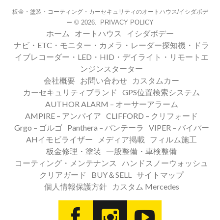
板金・塗装・コーティング・カーセキュリティのオートハウス/イシダボデ
© 2026.
PRIVACY POLICY
ー
ホーム
オートハウス
イシダボデー
ナビ・ETC・モニター・カメラ・レーダー探知機・ドラ
イブレコーダー・LED・HID・デイライト・リモートエ
ンジンスターター
会社概要
お問い合わせ
カスタムカー
カーセキュリティブランド
GPS位置検索システム
AUTHOR ALARM – オーサーアラーム
AMPIRE – アンパイア
CLIFFORD – クリフォード
Grgo – ゴルゴ
Panthera – パンテーラ
VIPER – バイパー
AHイモビライザー
メディア掲載
フィルム施工
板金修理・塗装
一般整備・車検整備
コーティング・メンテナンス
ハンドスノーウォッシュ
クリアガード
BUY＆SELL
サイトマップ
個人情報保護方針
カスタム Mercedes