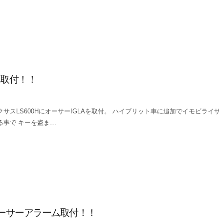
ー取付！！
クサスLS600HにオーサーIGLAを取付。 ハイブリット車に追加でイモビライ
る事で キーを盗ま…
ーサーアラーム取付！！