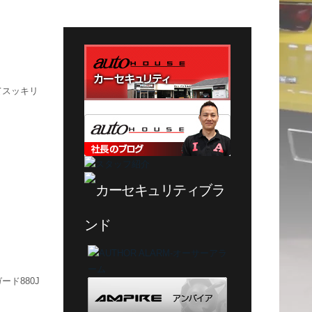
テ
ゴ
リ
ー
てスッキリ
ド880J