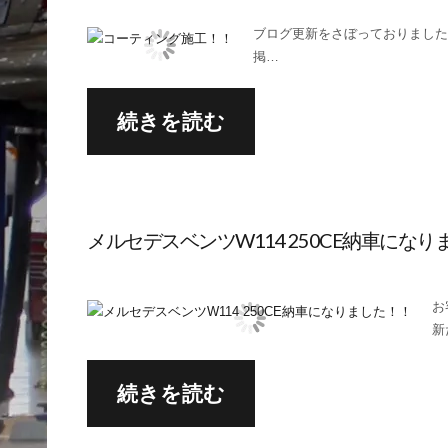
ブログ更新をさぼっておりまし
掲…
続きを読む
メルセデスベンツW114 250CE納車にな
お
新
続きを読む