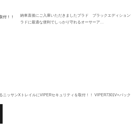
納車直後にご入庫いただきましたプラド ブラックエディション
ラドに最適な便利でしっかり守れるオーサーア…
ッサンXトレイルにVIPERセキュリティを取付！！ VIPER7301V+バッ