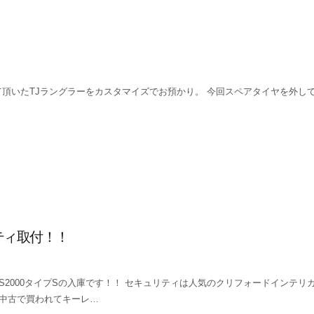
頂いたTJラングラーをカスタマイズでお預かり。 今回スペアタイヤを外し
ティ取付！！
S2000タイプSの入庫です！！ セキュリティは人気のクリフォードインテリガー
中古で買われてキーレ…