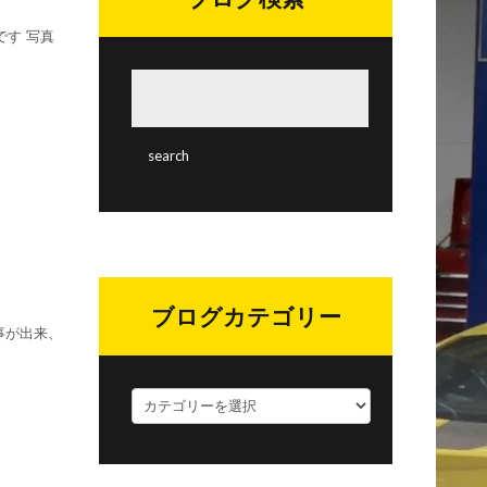
す 写真
ブログカテゴリー
事が出来、
ブ
ロ
グ
カ