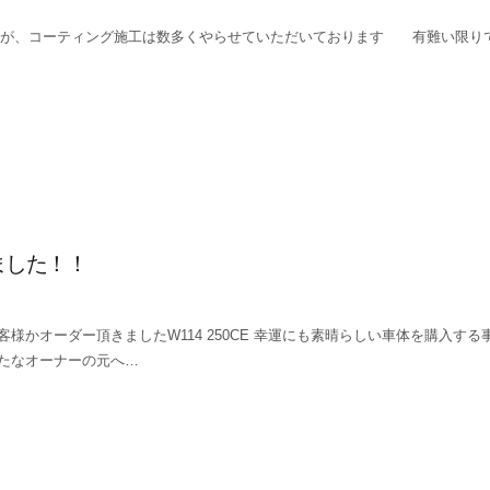
たが、コーティング施工は数多くやらせていただいております 有難い限りで
りました！！
客様かオーダー頂きましたW114 250CE 幸運にも素晴らしい車体を購入する
たなオーナーの元へ…