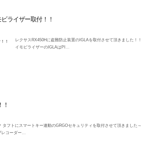
モビライザー取付！！
レクサスRX450Hに盗難防止装置のIGLAを取付させて頂きました！
イモビライザーのIGLAはPI…
！！
ツ タフトにスマートキー連動のGRGOセキュリティを取付させて頂きました～ 
ブレコーダー…