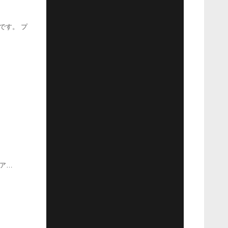
です。 プ
クア…