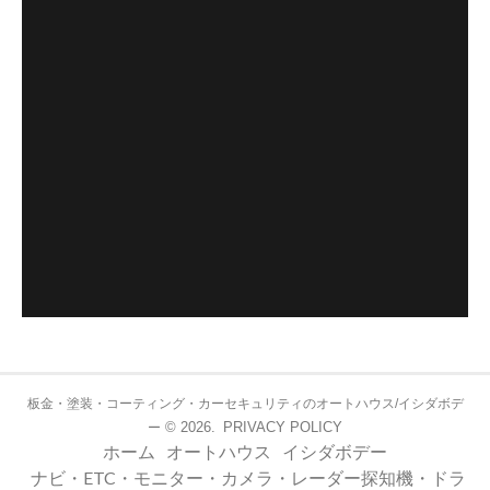
板金・塗装・コーティング・カーセキュリティのオートハウス/イシダボデ
© 2026.
PRIVACY POLICY
ー
ホーム
オートハウス
イシダボデー
ナビ・ETC・モニター・カメラ・レーダー探知機・ドラ