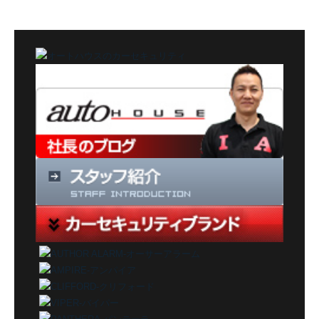
テ
ゴ
リ
ー