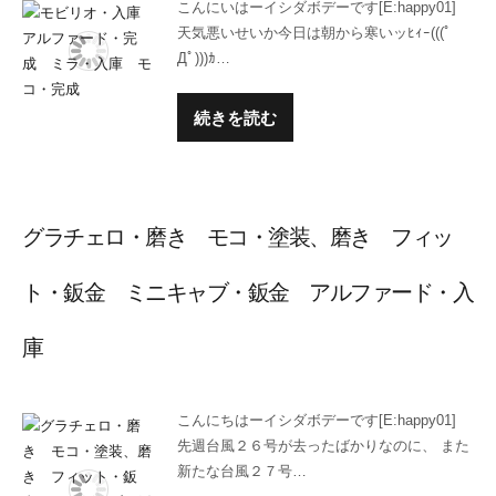
こんにいはーイシダボデーです[E:happy01]
天気悪いせいか今日は朝から寒いッﾋｨｰ(((ﾟ
Дﾟ)))ｶ…
続きを読む
グラチェロ・磨き モコ・塗装、磨き フィッ
ト・鈑金 ミニキャブ・鈑金 アルファード・入
庫
こんにちはーイシダボデーです[E:happy01]
先週台風２６号が去ったばかりなのに、 また
新たな台風２７号…