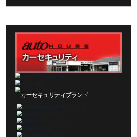
グ
カ
テ
ゴ
リ
ー