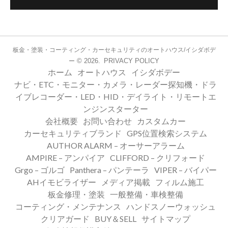
板金・塗装・コーティング・カーセキュリティのオートハウス/イシダボデ
© 2026.
PRIVACY POLICY
ー
ホーム
オートハウス
イシダボデー
ナビ・ETC・モニター・カメラ・レーダー探知機・ドラ
イブレコーダー・LED・HID・デイライト・リモートエ
ンジンスターター
会社概要
お問い合わせ
カスタムカー
カーセキュリティブランド
GPS位置検索システム
AUTHOR ALARM – オーサーアラーム
AMPIRE – アンパイア
CLIFFORD – クリフォード
Grgo – ゴルゴ
Panthera – パンテーラ
VIPER – バイパー
AHイモビライザー
メディア掲載
フィルム施工
板金修理・塗装
一般整備・車検整備
コーティング・メンテナンス
ハンドスノーウォッシュ
クリアガード
BUY＆SELL
サイトマップ