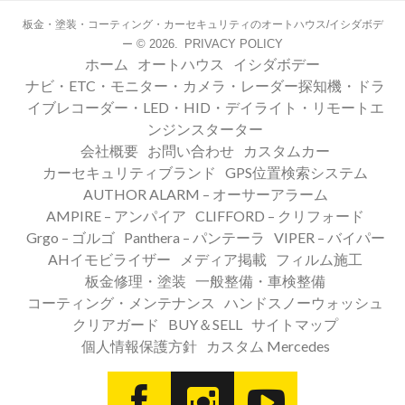
板金・塗装・コーティング・カーセキュリティのオートハウス/イシダボデ
© 2026.
PRIVACY POLICY
ー
ホーム
オートハウス
イシダボデー
ナビ・ETC・モニター・カメラ・レーダー探知機・ドラ
イブレコーダー・LED・HID・デイライト・リモートエ
ンジンスターター
会社概要
お問い合わせ
カスタムカー
カーセキュリティブランド
GPS位置検索システム
AUTHOR ALARM – オーサーアラーム
AMPIRE – アンパイア
CLIFFORD – クリフォード
Grgo – ゴルゴ
Panthera – パンテーラ
VIPER – バイパー
AHイモビライザー
メディア掲載
フィルム施工
板金修理・塗装
一般整備・車検整備
コーティング・メンテナンス
ハンドスノーウォッシュ
クリアガード
BUY＆SELL
サイトマップ
個人情報保護方針
カスタム Mercedes