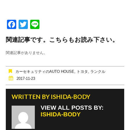
F
T
Li
a
wi
n
関連記事です。こちらもお読み下さい。
c
tt
e
e
er
関連記事がありません。
b
o
カーセキュリティのAUTO HOUSE
,
トヨタ
,
ランクル
o
2017-11-23
k
WRITTEN BY
ISHIDA-BODY
VIEW ALL POSTS BY:
ISHIDA-BODY