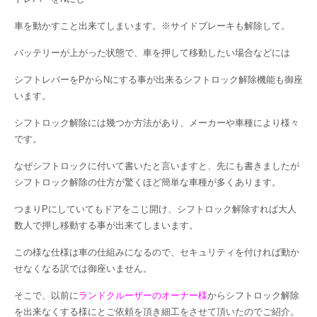
車を動かすこと出来てしまいます。※サイドブレーキも解除して。
バッテリーが上がった状態で、車を押して移動したい場合などには
シフトレバーをPからNにする事が出来るシフトロック解除機能も御座
います。
シフトロック解除には幾つか方法があり、メーカーや車種により様々
です。
なぜシフトロックに付いて書いたと言いますと、先にも書きましたが
シフトロック解除の仕方が驚くほど簡単な車種が多くあります。
つまりPにしていてもドアをこじ開け、シフトロック解除すれば大人
数人で押し移動する事が出来てしまいます。
この様な仕様は車の仕組みになるので、セキュリティを付ければ動か
せなくなる訳では御座いません。
そこで、以前に
ランドクルーザーのオーナー様
からシフトロック解除
を出来なくする様にとご依頼を頂き細工をさせて頂いたのでご紹介。