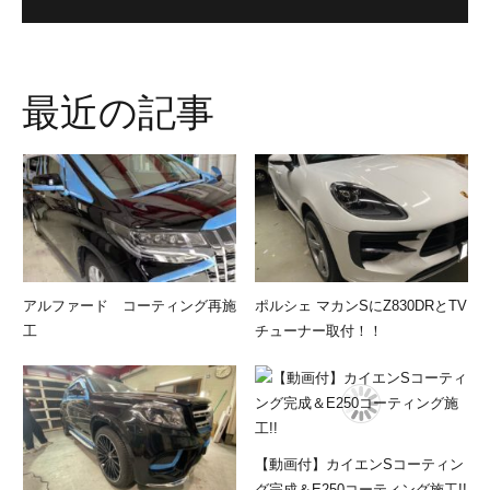
最近の記事
アルファード コーティング再施
ポルシェ マカンSにZ830DRとTV
工
チューナー取付！！
【動画付】カイエンSコーティン
グ完成＆E250コーティング施工!!