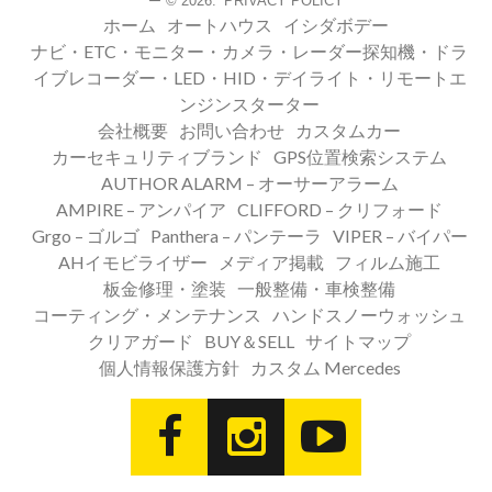
© 2026.
PRIVACY POLICY
ー
ホーム
オートハウス
イシダボデー
ナビ・ETC・モニター・カメラ・レーダー探知機・ドラ
イブレコーダー・LED・HID・デイライト・リモートエ
ンジンスターター
会社概要
お問い合わせ
カスタムカー
カーセキュリティブランド
GPS位置検索システム
AUTHOR ALARM – オーサーアラーム
AMPIRE – アンパイア
CLIFFORD – クリフォード
Grgo – ゴルゴ
Panthera – パンテーラ
VIPER – バイパー
AHイモビライザー
メディア掲載
フィルム施工
板金修理・塗装
一般整備・車検整備
コーティング・メンテナンス
ハンドスノーウォッシュ
クリアガード
BUY＆SELL
サイトマップ
個人情報保護方針
カスタム Mercedes