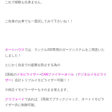
これで移動も出来ません。
ご自身のお車でも一度試してみて下さいね！！
オートハウス
では、ランクル200専用のガードシステムをご用意いた
しました！
とにかく自走での盗難を防止する為の
2系統の
イモビライザー
+
CANファイヤーオール
（
デジタルイモビライ
ザー
）合計トリプルイモビライザー可能！！
※純正イモビラーザーもそのまま使えます。
クリフォード
であれば、2系統でブラックジャック、オートイモビラ
イザー共に制御可能。