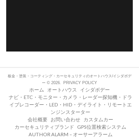
板金・塗装・コーティング・カーセキュリティのオートハウス/イシダボデ
© 2026.
PRIVACY POLICY
ー
ホーム
オートハウス
イシダボデー
ナビ・ETC・モニター・カメラ・レーダー探知機・ドラ
イブレコーダー・LED・HID・デイライト・リモートエ
ンジンスターター
会社概要
お問い合わせ
カスタムカー
カーセキュリティブランド
GPS位置検索システム
AUTHOR ALARM – オーサーアラーム