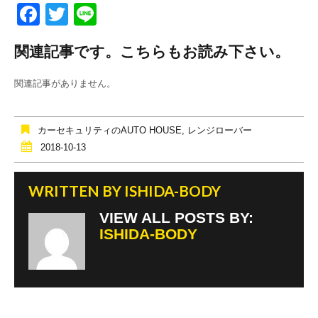
F
T
Li
a
wi
n
関連記事です。こちらもお読み下さい。
c
tt
e
e
er
関連記事がありません。
b
o
カーセキュリティのAUTO HOUSE
,
レンジローバー
o
2018-10-13
k
WRITTEN BY
ISHIDA-BODY
VIEW ALL POSTS BY:
ISHIDA-BODY