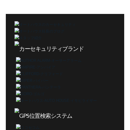
テ
ゴ
リ
ー