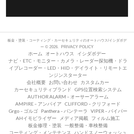
板金・塗装・コーティング・カーセキュリティのオートハウス/イシダボデ
© 2026.
PRIVACY POLICY
ー
ホーム
オートハウス
イシダボデー
ナビ・ETC・モニター・カメラ・レーダー探知機・ドラ
イブレコーダー・LED・HID・デイライト・リモートエ
ンジンスターター
会社概要
お問い合わせ
カスタムカー
カーセキュリティブランド
GPS位置検索システム
AUTHOR ALARM – オーサーアラーム
AMPIRE – アンパイア
CLIFFORD – クリフォード
Grgo – ゴルゴ
Panthera – パンテーラ
VIPER – バイパー
AHイモビライザー
メディア掲載
フィルム施工
板金修理・塗装
一般整備・車検整備
コーティング・メンテナンス
ハンドスノーウォッシュ