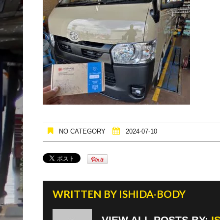
NO CATEGORY
2024-07-10
WRITTEN BY
ISHIDA-BODY
VIEW ALL POSTS BY:
I