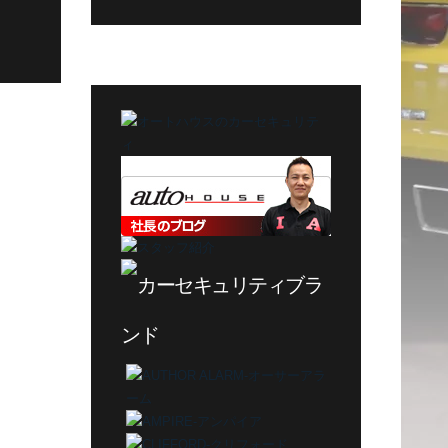
グ
カ
テ
ゴ
リ
ー