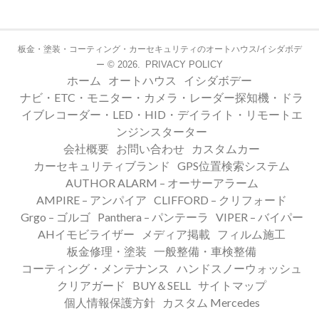
板金・塗装・コーティング・カーセキュリティのオートハウス/イシダボデ
© 2026.
PRIVACY POLICY
ー
ホーム
オートハウス
イシダボデー
ナビ・ETC・モニター・カメラ・レーダー探知機・ドラ
イブレコーダー・LED・HID・デイライト・リモートエ
ンジンスターター
会社概要
お問い合わせ
カスタムカー
カーセキュリティブランド
GPS位置検索システム
AUTHOR ALARM – オーサーアラーム
AMPIRE – アンパイア
CLIFFORD – クリフォード
Grgo – ゴルゴ
Panthera – パンテーラ
VIPER – バイパー
AHイモビライザー
メディア掲載
フィルム施工
板金修理・塗装
一般整備・車検整備
コーティング・メンテナンス
ハンドスノーウォッシュ
クリアガード
BUY＆SELL
サイトマップ
個人情報保護方針
カスタム Mercedes