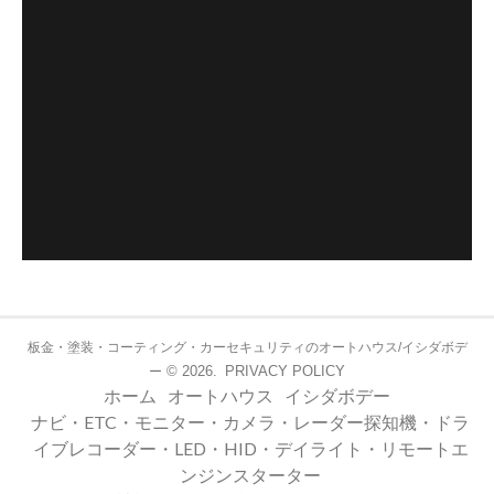
板金・塗装・コーティング・カーセキュリティのオートハウス/イシダボデ
© 2026.
PRIVACY POLICY
ー
ホーム
オートハウス
イシダボデー
ナビ・ETC・モニター・カメラ・レーダー探知機・ドラ
イブレコーダー・LED・HID・デイライト・リモートエ
ンジンスターター