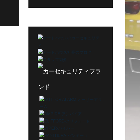
グ
カ
テ
ゴ
リ
ー