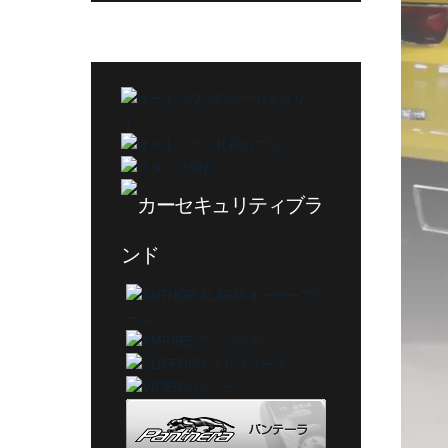
カ
テ
ゴ
リ
ー