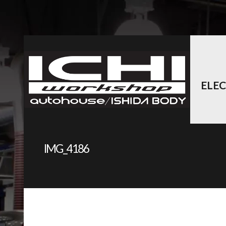
ELE
IMG_4186