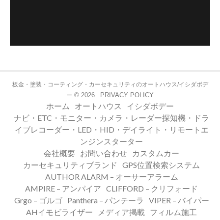
板金・塗装・コーティング・カーセキュリティのオートハウス/イシダボデ
© 2026.
PRIVACY POLICY
ー
ホーム
オートハウス
イシダボデー
ナビ・ETC・モニター・カメラ・レーダー探知機・ドラ
イブレコーダー・LED・HID・デイライト・リモートエ
ンジンスターター
会社概要
お問い合わせ
カスタムカー
カーセキュリティブランド
GPS位置検索システム
AUTHOR ALARM – オーサーアラーム
AMPIRE – アンパイア
CLIFFORD – クリフォード
Grgo – ゴルゴ
Panthera – パンテーラ
VIPER – バイパー
AHイモビライザー
メディア掲載
フィルム施工