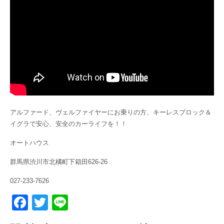
アルファード、ヴェルファイヤーにお乗りの方、キーレスブロック＆
イグラで安心、安全のカーライフを！！
オートハウス
群馬県渋川市北橘町下箱田626-26
027-233-7626
F
T
Li
a
wi
n