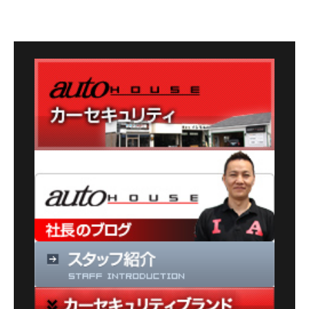
カ
テ
ゴ
リ
ー