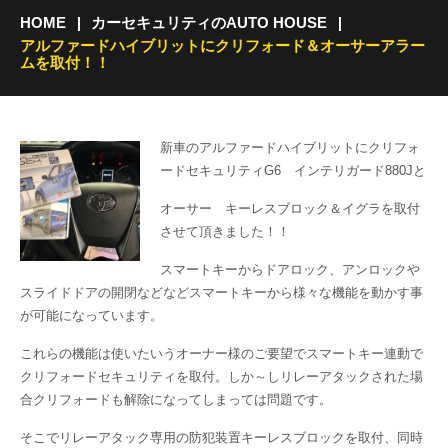
HOME
カーセキュリティのAUTO HOUSE
アルファードハイブリットにクリフォード＆オーサーアラー
ムを取付！！
新車のアルファードハイブリットにクリフォ
ードセキュリティG6 インテリガード880Jと
オーサー キーレスブロック＆イグラを取付
させて頂きました！！
スマートキーからドアロック、アンロックや
スライドドアの開閉などなどスマートキーから様々な機能を動かす事
が可能になっています。
これらの機能は使いたいうオーナー様のご要望でスマートキー連動で
クリフォードセキュリティを取付。しか～しリレーアタックされた場
合クリフォードも解除になってしまっては問題です。
そこでリレーアタック専用の防犯装置キーレスブロックを取付、同時