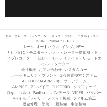
板金・塗装・コーティング・カーセキュリティのオートハウス/イシダボデ
© 2026.
PRIVACY POLICY
ー
ホーム
オートハウス
イシダボデー
ナビ・ETC・モニター・カメラ・レーダー探知機・ドラ
イブレコーダー・LED・HID・デイライト・リモートエ
ンジンスターター
会社概要
お問い合わせ
カスタムカー
カーセキュリティブランド
GPS位置検索システム
AUTHOR ALARM – オーサーアラーム
AMPIRE – アンパイア
CLIFFORD – クリフォード
Grgo – ゴルゴ
Panthera – パンテーラ
VIPER – バイパー
AHイモビライザー
メディア掲載
フィルム施工
板金修理・塗装
一般整備・車検整備