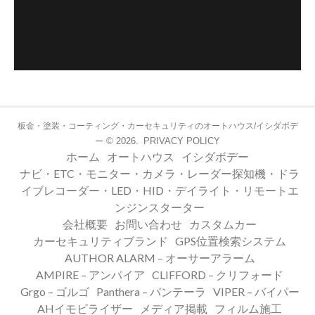
板金・塗装・コーティング・カーセキュリティのオートハウス/イシダボデ
© 2026.
PRIVACY POLICY
ー
ホーム
オートハウス
イシダボデー
ナビ・ETC・モニター・カメラ・レーダー探知機・ドラ
イブレコーダー・LED・HID・デイライト・リモートエ
ンジンスターター
会社概要
お問い合わせ
カスタムカー
カーセキュリティブランド
GPS位置検索システム
AUTHOR ALARM – オーサーアラーム
AMPIRE – アンパイア
CLIFFORD – クリフォード
Grgo – ゴルゴ
Panthera – パンテーラ
VIPER – バイパー
AHイモビライザー
メディア掲載
フィルム施工