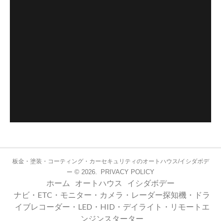
板金・塗装・コーティング・カーセキュリティのオートハウス/イシダボデ
© 2026.
PRIVACY POLICY
ー
ホーム
オートハウス
イシダボデー
ナビ・ETC・モニター・カメラ・レーダー探知機・ドラ
イブレコーダー・LED・HID・デイライト・リモートエ
ンジンスターター