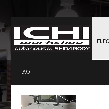
ELE
390