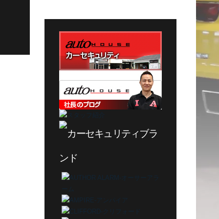
テ
ゴ
リ
ー