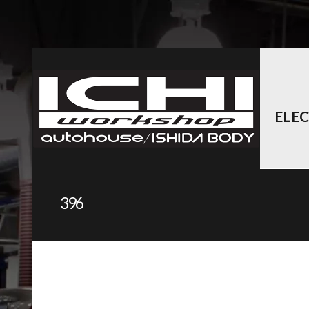
ELE
396