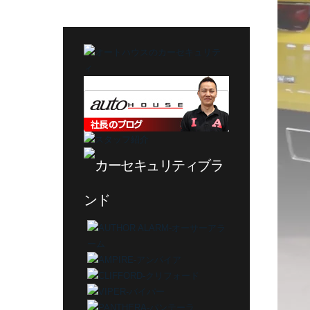
テ
ゴ
リ
ー