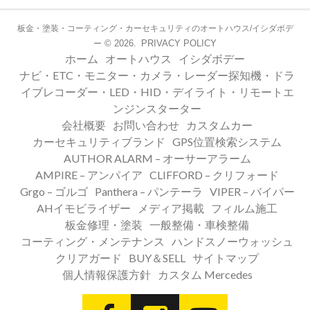
板金・塗装・コーティング・カーセキュリティのオートハウス/イシダボデ
© 2026.
PRIVACY POLICY
ー
ホーム
オートハウス
イシダボデー
ナビ・ETC・モニター・カメラ・レーダー探知機・ドラ
イブレコーダー・LED・HID・デイライト・リモートエ
ンジンスターター
会社概要
お問い合わせ
カスタムカー
カーセキュリティブランド
GPS位置検索システム
AUTHOR ALARM – オーサーアラーム
AMPIRE – アンパイア
CLIFFORD – クリフォード
Grgo – ゴルゴ
Panthera – パンテーラ
VIPER – バイパー
AHイモビライザー
メディア掲載
フィルム施工
板金修理・塗装
一般整備・車検整備
コーティング・メンテナンス
ハンドスノーウォッシュ
クリアガード
BUY＆SELL
サイトマップ
個人情報保護方針
カスタム Mercedes