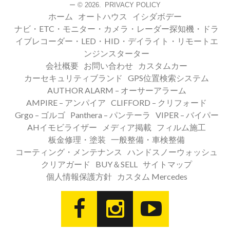
© 2026.
PRIVACY POLICY
ー
ホーム
オートハウス
イシダボデー
ナビ・ETC・モニター・カメラ・レーダー探知機・ドラ
イブレコーダー・LED・HID・デイライト・リモートエ
ンジンスターター
会社概要
お問い合わせ
カスタムカー
カーセキュリティブランド
GPS位置検索システム
AUTHOR ALARM – オーサーアラーム
AMPIRE – アンパイア
CLIFFORD – クリフォード
Grgo – ゴルゴ
Panthera – パンテーラ
VIPER – バイパー
AHイモビライザー
メディア掲載
フィルム施工
板金修理・塗装
一般整備・車検整備
コーティング・メンテナンス
ハンドスノーウォッシュ
クリアガード
BUY＆SELL
サイトマップ
個人情報保護方針
カスタム Mercedes