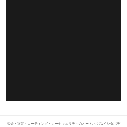
板金・塗装・コーティング・カーセキュリティのオートハウス/イシダボデ