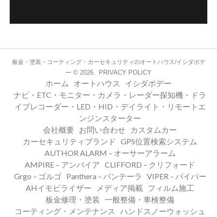
板金・塗装・コーティング・カーセキュリティのオートハウス/イシダボデ
© 2026.
PRIVACY POLICY
ー
ホーム
オートハウス
イシダボデー
ナビ・ETC・モニター・カメラ・レーダー探知機・ドラ
イブレコーダー・LED・HID・デイライト・リモートエ
ンジンスターター
会社概要
お問い合わせ
カスタムカー
カーセキュリティブランド
GPS位置検索システム
AUTHOR ALARM – オーサーアラーム
AMPIRE – アンパイア
CLIFFORD – クリフォード
Grgo – ゴルゴ
Panthera – パンテーラ
VIPER – バイパー
AHイモビライザー
メディア掲載
フィルム施工
板金修理・塗装
一般整備・車検整備
コーティング・メンテナンス
ハンドスノーウォッシュ