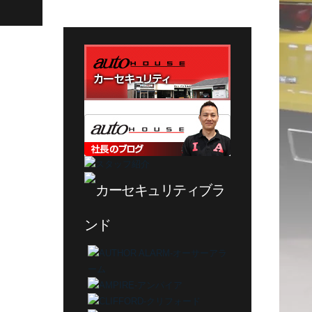
テ
ゴ
リ
ー