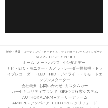
板金・塗装・コーティング・カーセキュリティのオートハウス/イシダボデ
© 2026.
PRIVACY POLICY
ー
ホーム
オートハウス
イシダボデー
ナビ・ETC・モニター・カメラ・レーダー探知機・ドラ
イブレコーダー・LED・HID・デイライト・リモートエ
ンジンスターター
会社概要
お問い合わせ
カスタムカー
カーセキュリティブランド
GPS位置検索システム
AUTHOR ALARM – オーサーアラーム
AMPIRE – アンパイア
CLIFFORD – クリフォード