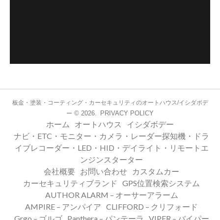
板金・塗装・コーティング・カーセキュリティのオートハウス/イシダボデ
© 2026.
PRIVACY POLICY
ー
ホーム
オートハウス
イシダボデー
ナビ・ETC・モニター・カメラ・レーダー探知機・ドラ
イブレコーダー・LED・HID・デイライト・リモートエ
ンジンスターター
会社概要
お問い合わせ
カスタムカー
カーセキュリティブランド
GPS位置検索システム
AUTHOR ALARM – オーサーアラーム
AMPIRE – アンパイア
CLIFFORD – クリフォード
Grgo – ゴルゴ
Panthera – パンテーラ
VIPER – バイパー