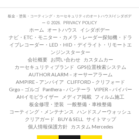
板金・塗装・コーティング・カーセキュリティのオートハウス/イシダボデ
© 2026.
PRIVACY POLICY
ー
ホーム
オートハウス
イシダボデー
ナビ・ETC・モニター・カメラ・レーダー探知機・ドラ
イブレコーダー・LED・HID・デイライト・リモートエ
ンジンスターター
会社概要
お問い合わせ
カスタムカー
カーセキュリティブランド
GPS位置検索システム
AUTHOR ALARM – オーサーアラーム
AMPIRE – アンパイア
CLIFFORD – クリフォード
Grgo – ゴルゴ
Panthera – パンテーラ
VIPER – バイパー
AHイモビライザー
メディア掲載
フィルム施工
板金修理・塗装
一般整備・車検整備
コーティング・メンテナンス
ハンドスノーウォッシュ
クリアガード
BUY＆SELL
サイトマップ
個人情報保護方針
カスタム Mercedes