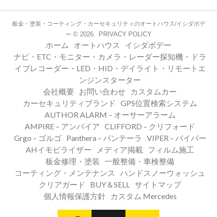
板金・塗装・コーティング・カーセキュリティのオートハウス/イシダボデ
© 2026.
PRIVACY POLICY
ー
ホーム
オートハウス
イシダボデー
ナビ・ETC・モニター・カメラ・レーダー探知機・ドラ
イブレコーダー・LED・HID・デイライト・リモートエ
ンジンスターター
会社概要
お問い合わせ
カスタムカー
カーセキュリティブランド
GPS位置検索システム
AUTHOR ALARM – オーサーアラーム
AMPIRE – アンパイア
CLIFFORD – クリフォード
Grgo – ゴルゴ
Panthera – パンテーラ
VIPER – バイパー
AHイモビライザー
メディア掲載
フィルム施工
板金修理・塗装
一般整備・車検整備
コーティング・メンテナンス
ハンドスノーウォッシュ
クリアガード
BUY＆SELL
サイトマップ
個人情報保護方針
カスタム Mercedes