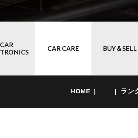
CAR
CAR CARE
BUY＆SELL
CTRONICS
HOME
ラン
トヨタ