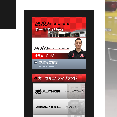
テ
ゴ
リ
ー