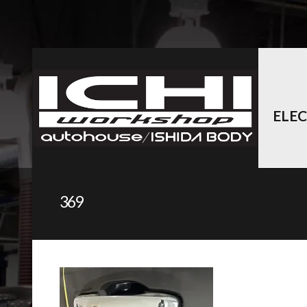
ELE
369