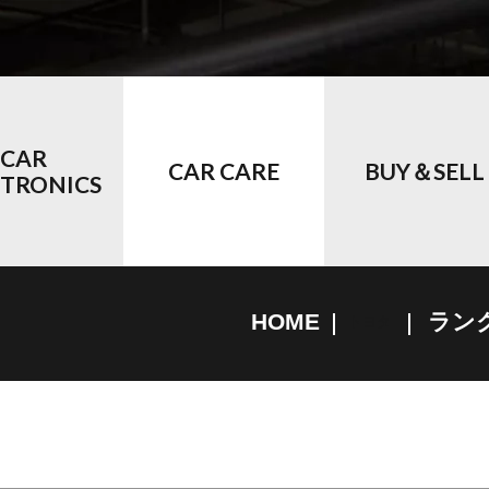
CAR
CAR CARE
BUY＆SELL
CTRONICS
HOME
ラン
トヨタ