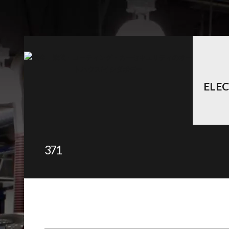
ELE
371