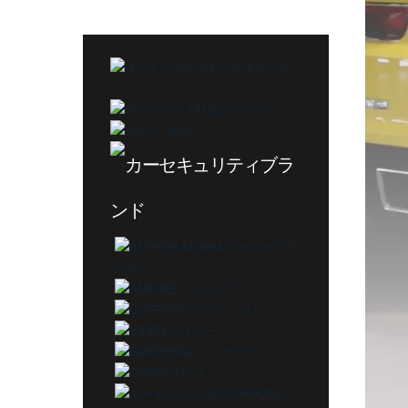
テ
ゴ
リ
ー