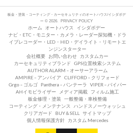
板金・塗装・コーティング・カーセキュリティのオートハウス/イシダボデ
© 2026.
PRIVACY POLICY
ー
ホーム
オートハウス
イシダボデー
ナビ・ETC・モニター・カメラ・レーダー探知機・ドラ
イブレコーダー・LED・HID・デイライト・リモートエ
ンジンスターター
会社概要
お問い合わせ
カスタムカー
カーセキュリティブランド
GPS位置検索システム
AUTHOR ALARM – オーサーアラーム
AMPIRE – アンパイア
CLIFFORD – クリフォード
Grgo – ゴルゴ
Panthera – パンテーラ
VIPER – バイパー
AHイモビライザー
メディア掲載
フィルム施工
板金修理・塗装
一般整備・車検整備
コーティング・メンテナンス
ハンドスノーウォッシュ
クリアガード
BUY＆SELL
サイトマップ
個人情報保護方針
カスタム Mercedes