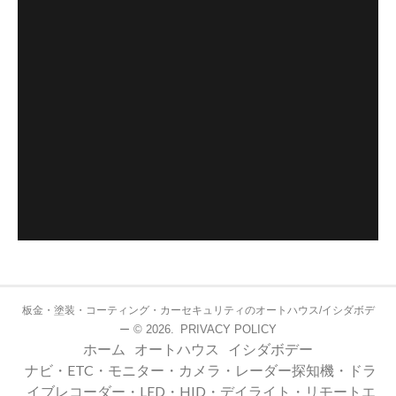
板金・塗装・コーティング・カーセキュリティのオートハウス/イシダボデ
© 2026.
PRIVACY POLICY
ー
ホーム
オートハウス
イシダボデー
ナビ・ETC・モニター・カメラ・レーダー探知機・ドラ
イブレコーダー・LED・HID・デイライト・リモートエ