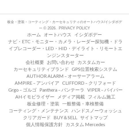
板金・塗装・コーティング・カーセキュリティのオートハウス/イシダボデ
© 2026.
PRIVACY POLICY
ー
ホーム
オートハウス
イシダボデー
ナビ・ETC・モニター・カメラ・レーダー探知機・ドラ
イブレコーダー・LED・HID・デイライト・リモートエ
ンジンスターター
会社概要
お問い合わせ
カスタムカー
カーセキュリティブランド
GPS位置検索システム
AUTHOR ALARM – オーサーアラーム
AMPIRE – アンパイア
CLIFFORD – クリフォード
Grgo – ゴルゴ
Panthera – パンテーラ
VIPER – バイパー
AHイモビライザー
メディア掲載
フィルム施工
板金修理・塗装
一般整備・車検整備
コーティング・メンテナンス
ハンドスノーウォッシュ
クリアガード
BUY＆SELL
サイトマップ
個人情報保護方針
カスタム Mercedes