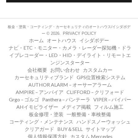
板金・塗装・コーティング・カーセキュリティのオートハウス/イシダボデ
© 2026.
PRIVACY POLICY
ー
ホーム
オートハウス
イシダボデー
ナビ・ETC・モニター・カメラ・レーダー探知機・ドラ
イブレコーダー・LED・HID・デイライト・リモートエ
ンジンスターター
会社概要
お問い合わせ
カスタムカー
カーセキュリティブランド
GPS位置検索システム
AUTHOR ALARM – オーサーアラーム
AMPIRE – アンパイア
CLIFFORD – クリフォード
Grgo – ゴルゴ
Panthera – パンテーラ
VIPER – バイパー
AHイモビライザー
メディア掲載
フィルム施工
板金修理・塗装
一般整備・車検整備
コーティング・メンテナンス
ハンドスノーウォッシュ
クリアガード
BUY＆SELL
サイトマップ
個人情報保護方針
カスタム Mercedes