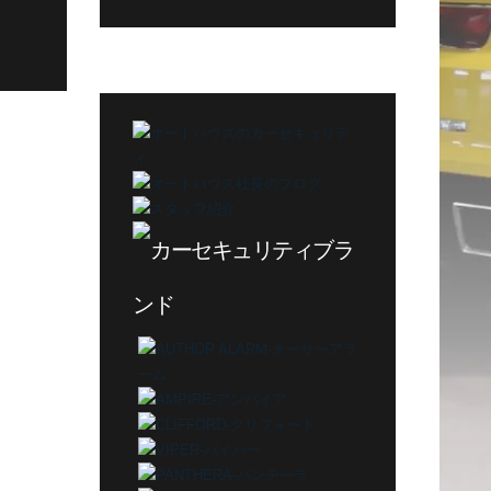
グ
カ
テ
ゴ
リ
ー