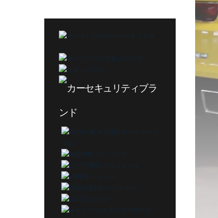
テ
ゴ
リ
ー