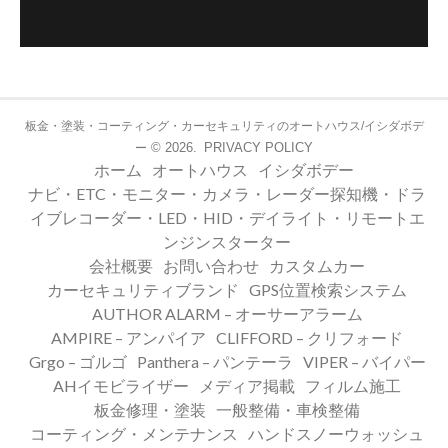
板金・塗装・コーティング・カーセキュリティのオートハウス/イシダボデ
© 2026.
PRIVACY POLICY
ー
ホーム
オートハウス
イシダボデー
ナビ・ETC・モニター・カメラ・レーダー探知機・ドラ
イブレコーダー・LED・HID・デイライト・リモートエ
ンジンスターター
会社概要
お問い合わせ
カスタムカー
カーセキュリティブランド
GPS位置検索システム
AUTHOR ALARM – オーサーアラーム
AMPIRE – アンパイア
CLIFFORD – クリフォード
Grgo – ゴルゴ
Panthera – パンテーラ
VIPER – バイパー
AHイモビライザー
メディア掲載
フィルム施工
板金修理・塗装
一般整備・車検整備
コーティング・メンテナンス
ハンドスノーウォッシュ