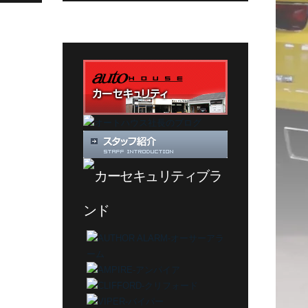
カ
テ
ゴ
リ
ー