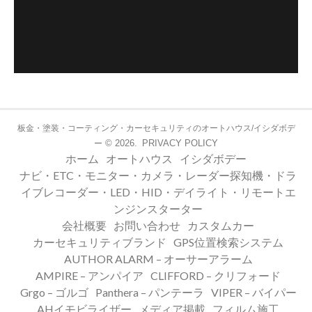
板金・塗装・コーティング・カーセキュリティのオートハウス/イシダボデ
© 2026.
PRIVACY POLICY
ー
ホーム
オートハウス
イシダボデー
ナビ・ETC・モニター・カメラ・レーダー探知機・ドラ
イブレコーダー・LED・HID・デイライト・リモートエ
ンジンスターター
会社概要
お問い合わせ
カスタムカー
カーセキュリティブランド
GPS位置検索システム
AUTHOR ALARM – オーサーアラーム
AMPIRE – アンパイア
CLIFFORD – クリフォード
Grgo – ゴルゴ
Panthera – パンテーラ
VIPER – バイパー
AHイモビライザー
メディア掲載
フィルム施工