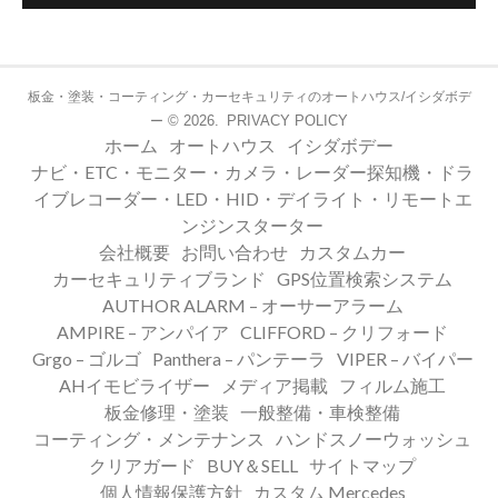
板金・塗装・コーティング・カーセキュリティのオートハウス/イシダボデ
© 2026.
PRIVACY POLICY
ー
ホーム
オートハウス
イシダボデー
ナビ・ETC・モニター・カメラ・レーダー探知機・ドラ
イブレコーダー・LED・HID・デイライト・リモートエ
ンジンスターター
会社概要
お問い合わせ
カスタムカー
カーセキュリティブランド
GPS位置検索システム
AUTHOR ALARM – オーサーアラーム
AMPIRE – アンパイア
CLIFFORD – クリフォード
Grgo – ゴルゴ
Panthera – パンテーラ
VIPER – バイパー
AHイモビライザー
メディア掲載
フィルム施工
板金修理・塗装
一般整備・車検整備
コーティング・メンテナンス
ハンドスノーウォッシュ
クリアガード
BUY＆SELL
サイトマップ
個人情報保護方針
カスタム Mercedes