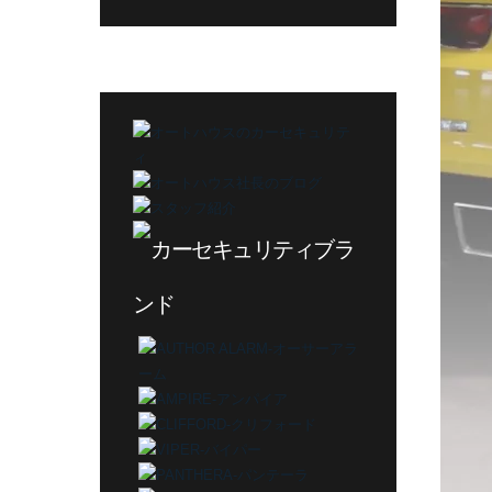
グ
カ
テ
ゴ
リ
ー