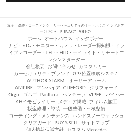
板金・塗装・コーティング・カーセキュリティのオートハウス/イシダボデ
© 2026.
PRIVACY POLICY
ー
ホーム
オートハウス
イシダボデー
ナビ・ETC・モニター・カメラ・レーダー探知機・ドラ
イブレコーダー・LED・HID・デイライト・リモートエ
ンジンスターター
会社概要
お問い合わせ
カスタムカー
カーセキュリティブランド
GPS位置検索システム
AUTHOR ALARM – オーサーアラーム
AMPIRE – アンパイア
CLIFFORD – クリフォード
Grgo – ゴルゴ
Panthera – パンテーラ
VIPER – バイパー
AHイモビライザー
メディア掲載
フィルム施工
板金修理・塗装
一般整備・車検整備
コーティング・メンテナンス
ハンドスノーウォッシュ
クリアガード
BUY＆SELL
サイトマップ
個人情報保護方針
カスタム Mercedes