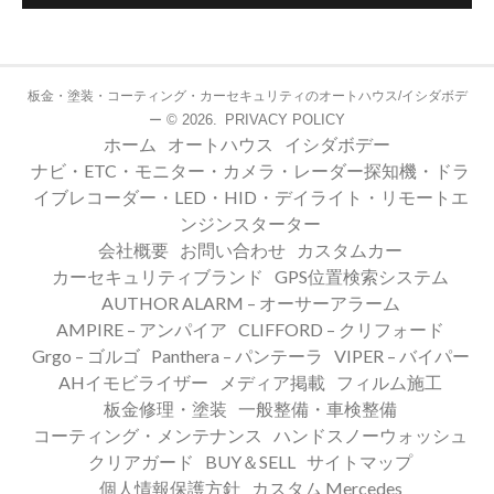
板金・塗装・コーティング・カーセキュリティのオートハウス/イシダボデ
© 2026.
PRIVACY POLICY
ー
ホーム
オートハウス
イシダボデー
ナビ・ETC・モニター・カメラ・レーダー探知機・ドラ
イブレコーダー・LED・HID・デイライト・リモートエ
ンジンスターター
会社概要
お問い合わせ
カスタムカー
カーセキュリティブランド
GPS位置検索システム
AUTHOR ALARM – オーサーアラーム
AMPIRE – アンパイア
CLIFFORD – クリフォード
Grgo – ゴルゴ
Panthera – パンテーラ
VIPER – バイパー
AHイモビライザー
メディア掲載
フィルム施工
板金修理・塗装
一般整備・車検整備
コーティング・メンテナンス
ハンドスノーウォッシュ
クリアガード
BUY＆SELL
サイトマップ
個人情報保護方針
カスタム Mercedes