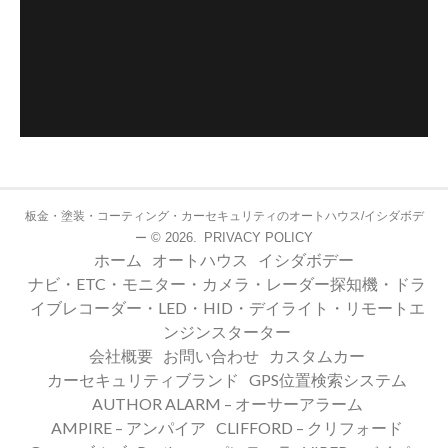
板金・塗装・コーティング・カーセキュリティのオートハウス/イシダボデ
© 2026.
PRIVACY POLICY
ー
ホーム
オートハウス
イシダボデー
ナビ・ETC・モニター・カメラ・レーダー探知機・ドラ
イブレコーダー・LED・HID・デイライト・リモートエ
ンジンスターター
会社概要
お問い合わせ
カスタムカー
カーセキュリティブランド
GPS位置検索システム
AUTHOR ALARM – オーサーアラーム
AMPIRE – アンパイア
CLIFFORD – クリフォード