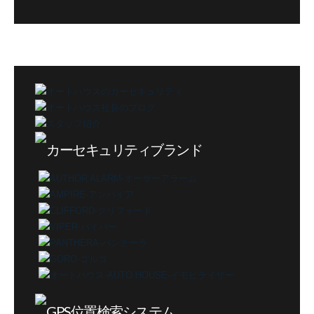
グ
カ
テ
ゴ
リ
ー