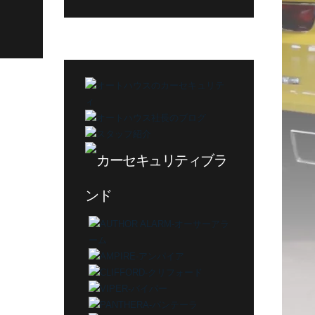
グ
カ
テ
ゴ
リ
ー