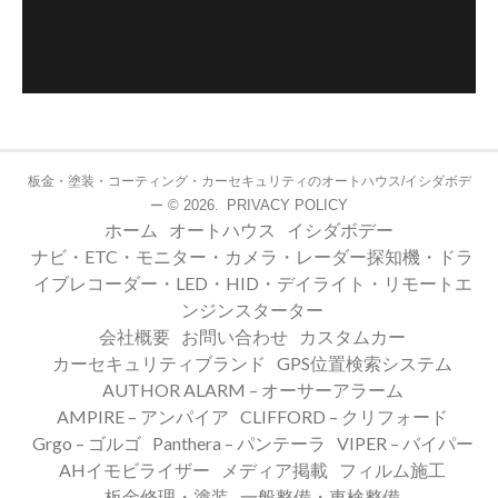
板金・塗装・コーティング・カーセキュリティのオートハウス/イシダボデ
© 2026.
PRIVACY POLICY
ー
ホーム
オートハウス
イシダボデー
ナビ・ETC・モニター・カメラ・レーダー探知機・ドラ
イブレコーダー・LED・HID・デイライト・リモートエ
ンジンスターター
会社概要
お問い合わせ
カスタムカー
カーセキュリティブランド
GPS位置検索システム
AUTHOR ALARM – オーサーアラーム
AMPIRE – アンパイア
CLIFFORD – クリフォード
Grgo – ゴルゴ
Panthera – パンテーラ
VIPER – バイパー
AHイモビライザー
メディア掲載
フィルム施工
板金修理・塗装
一般整備・車検整備