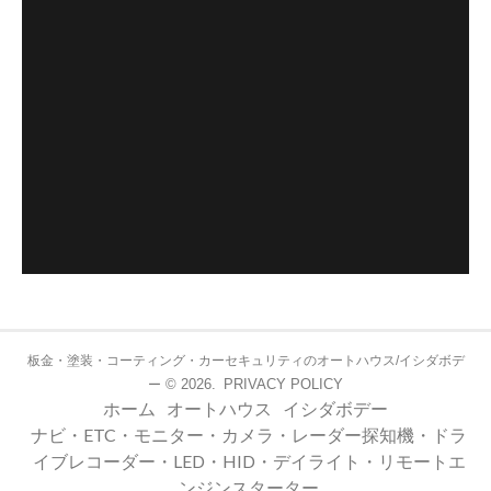
板金・塗装・コーティング・カーセキュリティのオートハウス/イシダボデ
© 2026.
PRIVACY POLICY
ー
ホーム
オートハウス
イシダボデー
ナビ・ETC・モニター・カメラ・レーダー探知機・ドラ
イブレコーダー・LED・HID・デイライト・リモートエ
ンジンスターター